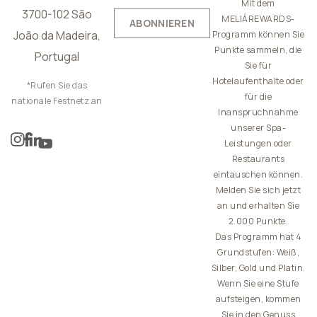
Mit dem
3700-102 São
MELIÁREWARDS-
ABONNIEREN
João da Madeira,
Programm können Sie
Punkte sammeln, die
Portugal
Sie für
Hotelaufenthalte oder
*Rufen Sie das
für die
nationale Festnetz an
Inanspruchnahme
unserer Spa-
Leistungen oder
Restaurants
eintauschen können.
Melden Sie sich jetzt
an und erhalten Sie
2.000 Punkte.
Das Programm hat 4
Grundstufen: Weiß,
Silber, Gold und Platin.
Wenn Sie eine Stufe
aufsteigen, kommen
Sie in den Genuss