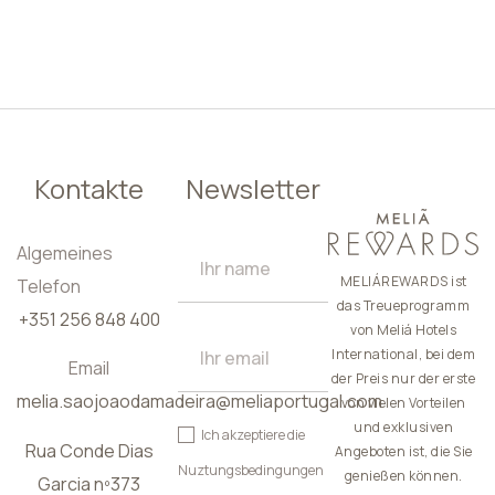
DE
Kontakte
Newsletter
Algemeines
MELIÁREWARDS ist
Telefon
das Treueprogramm
+351 256 848 400
von Meliá Hotels
International, bei dem
Email
der Preis nur der erste
melia.saojoaodamadeira@meliaportugal.com
von vielen Vorteilen
und exklusiven
Ich akzeptiere die
Rua Conde Dias
Angeboten ist, die Sie
Nuztungsbedingungen
genießen können.
Garcia nº373