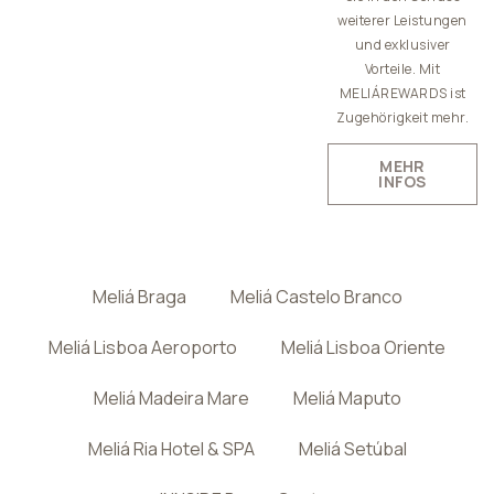
weiterer Leistungen
und exklusiver
Vorteile. Mit
MELIÁREWARDS ist
Zugehörigkeit mehr.
MEHR
INFOS
Meliá Braga
Meliá Castelo Branco
Meliá Lisboa Aeroporto
Meliá Lisboa Oriente
Meliá Madeira Mare
Meliá Maputo
Meliá Ria Hotel & SPA
Meliá Setúbal