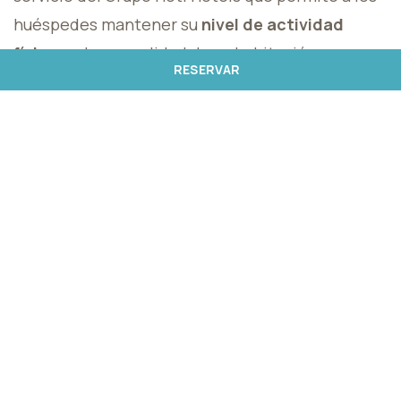
huéspedes mantener su
nivel de actividad
física
en la comodidad de su habitación.
RESERVAR
Ofrecemos, de forma gratuita,
vídeos
exclusivos
, con varias modalidades de ejercicio
físico a elegir.
Póngase en contacto con la recepción para
obtener el material necesario para entrenar y
probar los
distintos tipos de clases
, en su
habitación o en un espacio exterior del Hotel, o
incluso en el gimnasio.
Por su seguridad y precaución, en cualquier
momento del entrenamiento cuando se sienta
mal (mareos, mal humor, debilidad, etc.)
¡Detenga el ejercicio inmediatamente! Si es