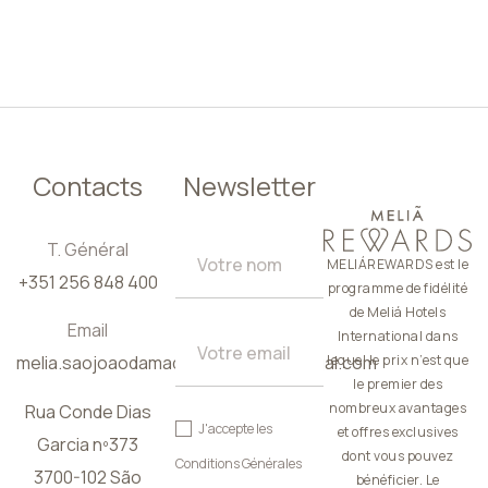
FR
Contacts
Newsletter
T. Général
MELIÁREWARDS est le
+351 256 848 400
programme de fidélité
de Meliá Hotels
Email
International dans
melia.saojoaodamadeira@meliaportugal.com
lequel le prix n’est que
le premier des
nombreux avantages
Rua Conde Dias
J'accepte les
et offres exclusives
Garcia nº373
dont vous pouvez
Conditions Générales
3700-102 São
bénéficier. Le