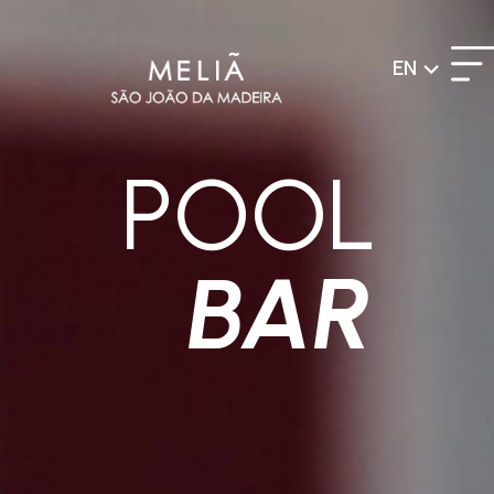
EN
POOL
BAR