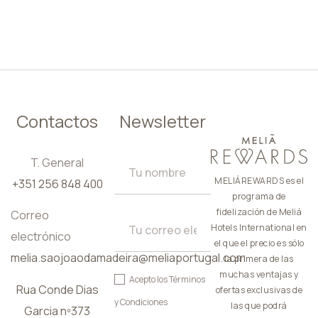
ES
Contactos
Newsletter
T. General
MELIÁREWARDS es el
+351 256 848 400
programa de
fidelización de Meliá
Correo
Hotels International en
electrónico
el que el precio es sólo
melia.saojoaodamadeira@meliaportugal.com
la primera de las
muchas ventajas y
Acepto los
Términos
Rua Conde Dias
ofertas exclusivas de
y Condiciones
las que podrá
Garcia nº373