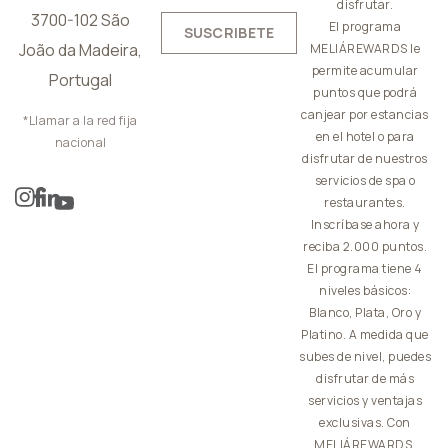
disfrutar.
3700-102 São
El programa
SUSCRIBETE
João da Madeira,
MELIÁREWARDS le
permite acumular
Portugal
puntos que podrá
canjear por estancias
*Llamar a la red fija
en el hotel o para
nacional
disfrutar de nuestros
servicios de spa o
restaurantes.
Inscríbase ahora y
reciba 2.000 puntos.
El programa tiene 4
niveles básicos:
Blanco, Plata, Oro y
Platino. A medida que
subes de nivel, puedes
disfrutar de más
servicios y ventajas
exclusivas. Con
MELIÁREWARDS,