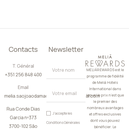
FR
Contacts
Newsletter
T. Général
MELIÁREWARDS est le
+351 256 848 400
programme de fidélité
de Meliá Hotels
Email
International dans
melia.saojoaodamadeira@meliaportugal.com
lequel le prix n’est que
le premier des
nombreux avantages
Rua Conde Dias
J'accepte les
et offres exclusives
Garcia nº373
dont vous pouvez
Conditions Générales
3700-102 São
bénéficier. Le